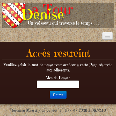
La Tour
Denise
. . . Un vaisseau qui traverse le temps . . .
Accueil
Accès restreint
Le Projet
La Réalisation
Veuillez saisir le mot de passe pour accéder à cette Page réservée
aux adhérents.
Album Photos
Mot de Passe :
Contact
Dernière Mise à jour du site le : 10 / 8 / 2026 à 06:32:40